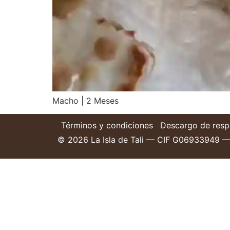
Macho | 2 Meses
Términos y condiciones
Descargo de resp
©
2026
La Isla de Tali — CIF G06933949 —