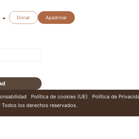
zada para tu(s)
Donar
Apadrinar
tu dirección de
ad
onsabilidad
Política de cookies (UE)
Política de Privacid
 Todos los derechos reservados.