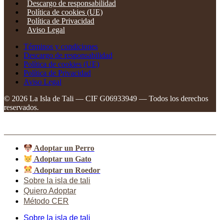
Descargo de responsabilidad
Política de cookies (UE)
Política de Privacidad
Aviso Legal
Términos y condiciones
Descargo de responsabilidad
Política de cookies (UE)
Política de Privacidad
Aviso Legal
©
2026
La Isla de Tali — CIF G06933949 — Todos los derechos
reservados.
Adoptar un Perro
Adoptar un Gato
Adoptar un Roedor
Sobre la isla de tali
Quiero Adoptar
Método CER
Sobre la isla de tali