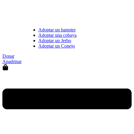
Adoptar un hamster
Adoptar una cobaya
Adoptar un Jerbo
Adoptar un Conejo
Donar
Apadrinar