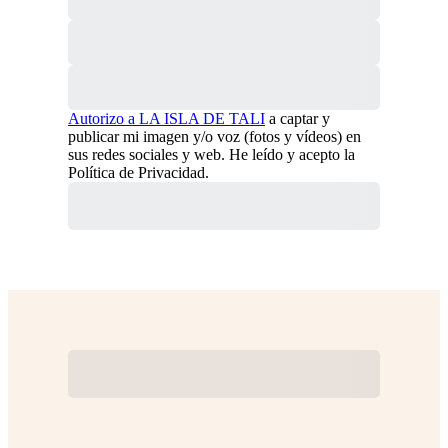
Autorizo a LA ISLA DE TALI
a captar y
publicar mi imagen y/o voz (fotos y vídeos) en
sus redes sociales y web. He leído y acepto la
Política de Privacidad.
Realizar Donación
Subtotal
Total Installments
Pago inicial
Total
Total
Due Today
Subtotal
Periodo de prueba
Importe
pendiente