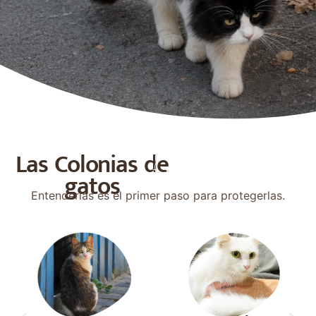
Las Colonias de
gatos
Entenderlas es el primer paso para protegerlas.
.