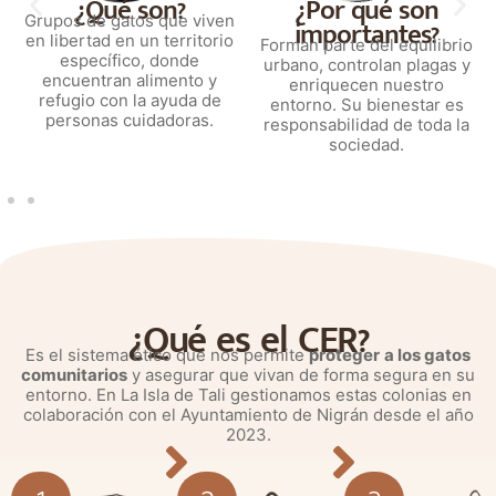
¿Qué son?
¿Por qué son
Grupos de gatos que viven
importantes?
en libertad en un territorio
Forman parte del equilibrio
específico, donde
urbano, controlan plagas y
encuentran alimento y
enriquecen nuestro
refugio con la ayuda de
entorno. Su bienestar es
personas cuidadoras.
responsabilidad de toda la
sociedad.
¿Qué es el CER?
Es el sistema ético que nos permite
proteger
a los gatos
comunitarios
y asegurar que vivan de forma segura en su
entorno. En La Isla de Tali gestionamos estas colonias en
colaboración con el Ayuntamiento de Nigrán desde el año
2023.