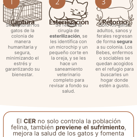
1
2
3
Captura
Esterilización
Retorno
Se capturan los
Se realiza la
Solo los gatos
gatos de la
cirugía de
adultos, sanos y
colonia de
esterilización
, se
ferales regresan
manera
les identifica con
de forma
segura
humanitaria y
un microchip y un
a su colonia. Los
segura,
pequeño corte en
Bebes, enfermos
minimizando el
la oreja, y se les
o sociables se
estrés y
hace un
quedan acogidos
garantizando su
saneamiento
en el refugio para
bienestar.
veterinario
buscarles un
completo para
hogar donde
revisar a fondo su
estén a gusto.
salud.
El
CER
no solo controla la población
felina, también
previene
el
sufrimiento
,
mejora la salud de los gatos y fomenta