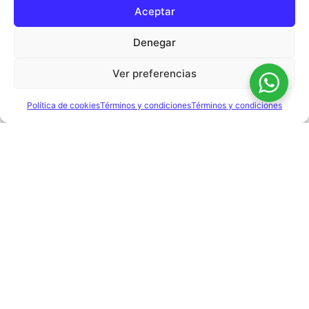
Aceptar
Denegar
Detalles del
pago
Suscríbete
Ver preferencias
Política de cookies
Términos y condiciones
Términos y condiciones
Términos y condiciones
Descargo de responsabilidad
Política de cookies (UE)
Política de Privacidad
Aviso Legal
©
2026
La Isla de Tali — CIF G06933949 — Todos los
derechos reservados.